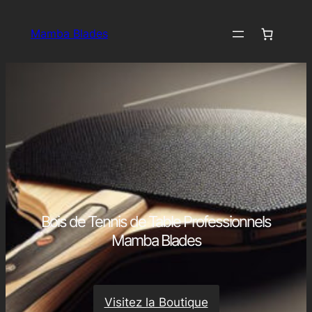
Aller
au
Mamba Blades
contenu
Bois de Tennis de Table Professionnels
Mamba Blades
Visitez la Boutique