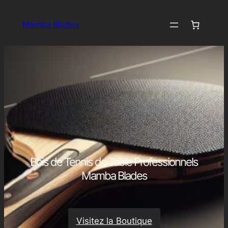
Aller
au
Mamba Blades
contenu
Bois de Tennis de Table Professionnels
Mamba Blades
Visitez la Boutique