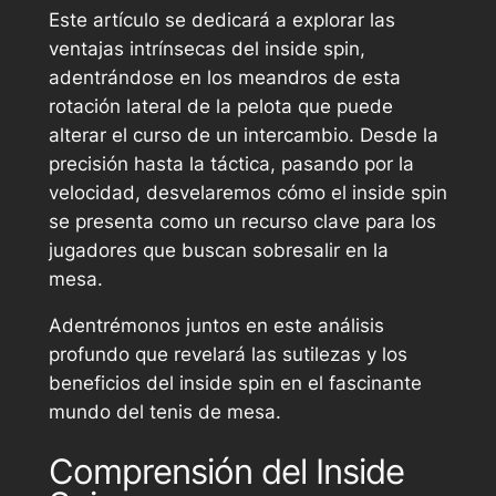
Este artículo se dedicará a explorar las
ventajas intrínsecas del inside spin,
adentrándose en los meandros de esta
rotación lateral de la pelota que puede
alterar el curso de un intercambio. Desde la
precisión hasta la táctica, pasando por la
velocidad, desvelaremos cómo el inside spin
se presenta como un recurso clave para los
jugadores que buscan sobresalir en la
mesa.
Adentrémonos juntos en este análisis
profundo que revelará las sutilezas y los
beneficios del inside spin en el fascinante
mundo del tenis de mesa.
Comprensión del Inside