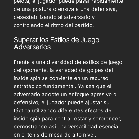
pelota, el jugador puede pasar rápidamente
de una postura ofensiva a una defensiva,
desestabilizando al adversario y
controlando el ritmo del partido.
Superar los Estilos de Juego
Adversarios
Frente a una diversidad de estilos de juego
del oponente, la variedad de golpes del
inside spin se convierte en un recurso
estratégico fundamental. Ya sea que el
adversario adopte un enfoque agresivo o
defensivo, el jugador puede ajustar su
táctica utilizando diferentes efectos del
inside spin para contrarrestar y sorprender,
demostrando así una versatilidad esencial
en el tenis de mesa de alto nivel.