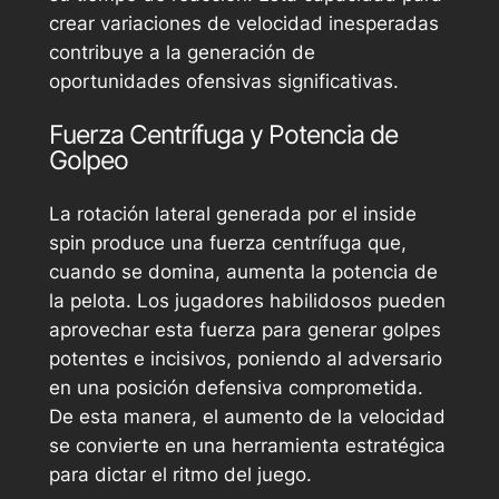
crear variaciones de velocidad inesperadas
contribuye a la generación de
oportunidades ofensivas significativas.
Fuerza Centrífuga y Potencia de
Golpeo
La rotación lateral generada por el inside
spin produce una fuerza centrífuga que,
cuando se domina, aumenta la potencia de
la pelota. Los jugadores habilidosos pueden
aprovechar esta fuerza para generar golpes
potentes e incisivos, poniendo al adversario
en una posición defensiva comprometida.
De esta manera, el aumento de la velocidad
se convierte en una herramienta estratégica
para dictar el ritmo del juego.