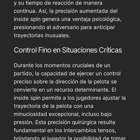
y su tiempo de reacción de manera
continua. Así, la precisión aumentada del
inside spin genera una ventaja psicológica,
presionando al adversario para anticipar
trayectorias inusuales.
Control Fino en Situaciones Críticas
Durante los momentos cruciales de un
partido, la capacidad de ejercer un control
preciso sobre la dirección de la pelota se
convierte en un recurso determinante. El
inside spin permite a los jugadores ajustar la
trayectoria de la pelota con una
minuciosidad excepcional, incluso bajo
presión. Esta precisión quirúrgica resulta
fundamental en los intercambios tensos,
brindando al jugador la posibilidad de tomar