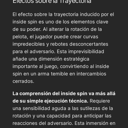
Efectos sobre la Trayectoria
El efecto sobre la trayectoria inducido por el
inside spin es uno de los elementos clave
de su poder. Al alterar la rotación de la
pelota, el jugador puede crear curvas
impredecibles y rebotes desconcertantes
para el adversario. Esta imprevisibilidad
añade una dimensión estratégica
importante al juego, convirtiendo al inside
spin en un arma temible en intercambios
cerrados.
La comprensión del inside spin va más allá
de su simple ejecución técnica.
Requiere
una sensibilidad aguda a las sutilezas de la
rotación y una capacidad para anticipar las
reacciones del adversario. Esta inmersión en