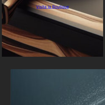
Visita la Boutique