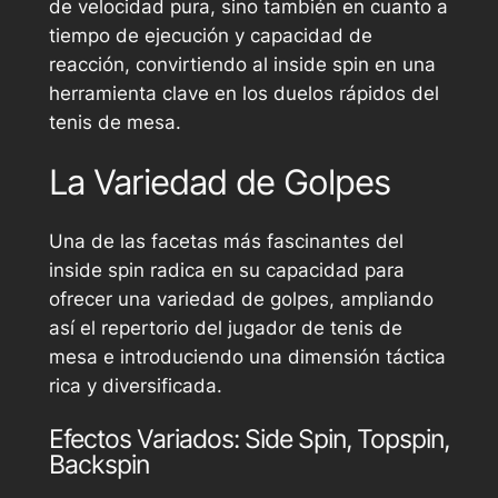
de velocidad pura, sino también en cuanto a
tiempo de ejecución y capacidad de
reacción, convirtiendo al inside spin en una
herramienta clave en los duelos rápidos del
tenis de mesa.
La Variedad de Golpes
Una de las facetas más fascinantes del
inside spin radica en su capacidad para
ofrecer una variedad de golpes, ampliando
así el repertorio del jugador de tenis de
mesa e introduciendo una dimensión táctica
rica y diversificada.
Efectos Variados: Side Spin, Topspin,
Backspin