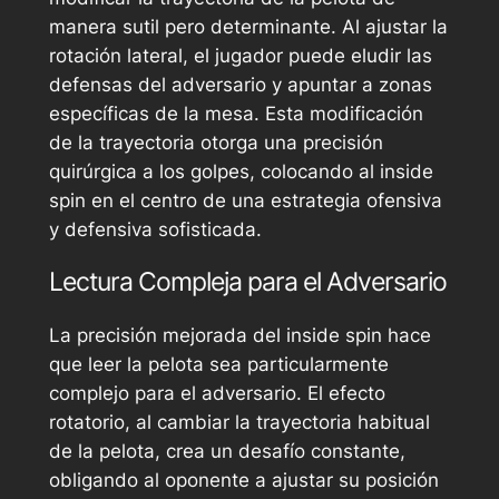
manera sutil pero determinante. Al ajustar la
rotación lateral, el jugador puede eludir las
defensas del adversario y apuntar a zonas
específicas de la mesa. Esta modificación
de la trayectoria otorga una precisión
quirúrgica a los golpes, colocando al inside
spin en el centro de una estrategia ofensiva
y defensiva sofisticada.
Lectura Compleja para el Adversario
La precisión mejorada del inside spin hace
que leer la pelota sea particularmente
complejo para el adversario. El efecto
rotatorio, al cambiar la trayectoria habitual
de la pelota, crea un desafío constante,
obligando al oponente a ajustar su posición