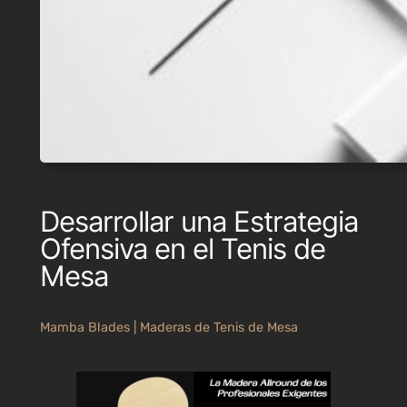
Desarrollar una Estrategia
Ofensiva en el Tenis de
Mesa
Mamba Blades | Maderas de Tenis de Mesa