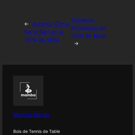
Siguiente:
←
Anterior:
Cómo
Estrategias de
Servir Bien en el
Tenis de Mesa
Tenis de Mesa
→
Mamba Blades
Bois de Tennis de Table