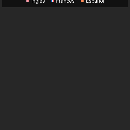
Inglés
Francés
Español