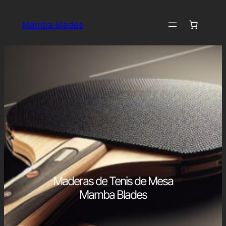
Saltar
al
Mamba Blades
contenido
Maderas de Tenis de Mesa
Mamba Blades