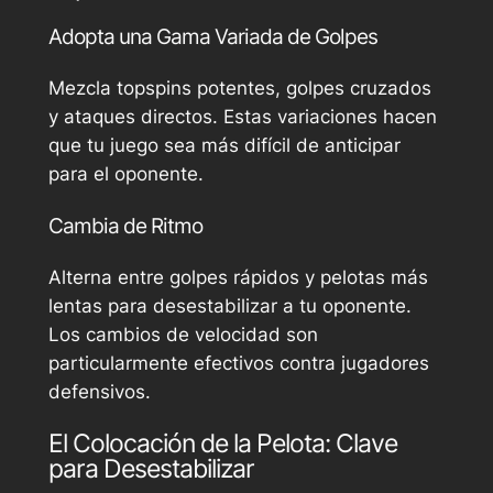
Adopta una Gama Variada de Golpes
Mezcla topspins potentes, golpes cruzados
y ataques directos. Estas variaciones hacen
que tu juego sea más difícil de anticipar
para el oponente.
Cambia de Ritmo
Alterna entre golpes rápidos y pelotas más
lentas para desestabilizar a tu oponente.
Los cambios de velocidad son
particularmente efectivos contra jugadores
defensivos.
El Colocación de la Pelota: Clave
para Desestabilizar