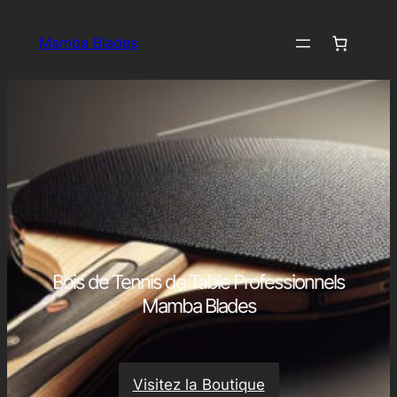
Aller
au
Mamba Blades
contenu
Bois de Tennis de Table Professionnels
Mamba Blades
Visitez la Boutique