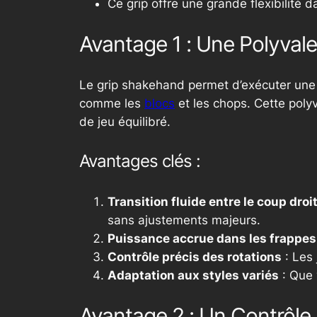
Ce grip offre une grande flexibilité d
Avantage 1 : Une Polyval
Le grip
shakehand
permet d’exécuter un
comme les
blocs
et les chops. Cette polyv
de jeu équilibré.
Avantages clés :
Transition fluide entre le coup droit
sans ajustements majeurs.
Puissance accrue dans les frappes
Contrôle précis des rotations
: Les 
Adaptation aux styles variés
: Que 
Avantage 2 : Un Contrôle