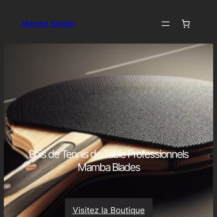
Aller
au
Mamba Blades
contenu
Bois de Tennis de Table Professionnels
Mamba Blades
Visitez la Boutique